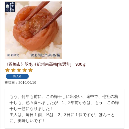
《得梅市》訳あり紀州南高梅[無選別] 900ｇ
購入者
投稿日
2016/06/16
もう、何年も前に、この梅干しに出会い、途中で、他社の梅
干しも、色々食べましたが、1、2年前からは、もう、この梅
干し一筋になりました！

主人は、毎日１個、私は、2、3日に１個ですが、ほんっと
に、美味しいです！