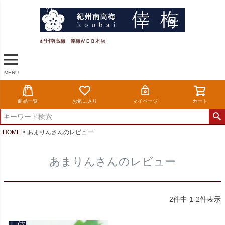
紀州南高梅 倖梅ＷＥＢ本店
MENU
商品一覧
お気に入り
マイページ
カート
HOME
あまりんさんのレビュー
あまりんさんのレビュー
2
件中
1
-
2
件表示