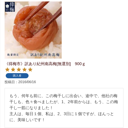
《得梅市》訳あり紀州南高梅[無選別] 900ｇ
購入者
投稿日
2016/06/16
もう、何年も前に、この梅干しに出会い、途中で、他社の梅
干しも、色々食べましたが、1、2年前からは、もう、この梅
干し一筋になりました！

主人は、毎日１個、私は、2、3日に１個ですが、ほんっと
に、美味しいです！