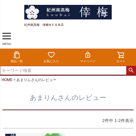
紀州南高梅 倖梅ＷＥＢ本店
MENU
商品一覧
お気に入り
マイページ
カート
HOME
あまりんさんのレビュー
あまりんさんのレビュー
2
件中
1
-
2
件表示