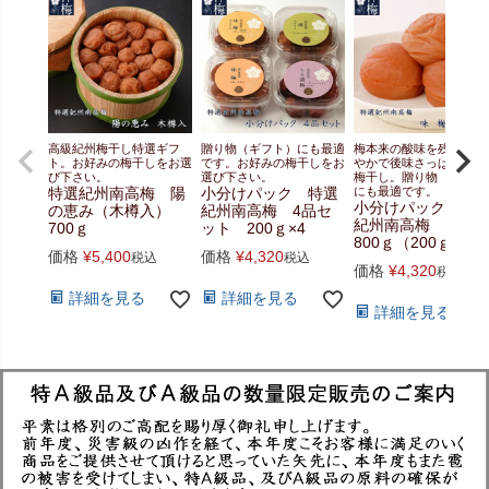
高級紀州梅干し特選ギフ
贈り物（ギフト）にも最適
梅本来の酸味を残し、ま
ト。お好みの梅干しをお選
です。お好みの梅干しをお
やかで後味さっぱりとし
び下さい。
選び下さい。
梅干し。贈り物（ギフト
特選紀州南高梅 陽
小分けパック 特選
にも最適です。
小分けパック 特
の恵み（木樽入）
紀州南高梅 4品セ
紀州南高梅 味
700ｇ
ット 200ｇ×4
800ｇ（200ｇ×4）
価格
¥
5,400
価格
¥
4,320
税込
税込
価格
¥
4,320
税込
詳細を見る
詳細を見る
詳細を見る