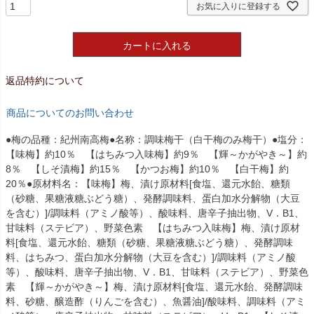
お気に入りに登録する
カートに入れる
返品特約について
商品についてのお問い合わせ
●梅の品種：紀州南高梅●名称：調味梅干（白干梅のみ梅干）●塩分：
【味梅】約10％ 【はちみつ入味梅】約9％ 【輝～かがやき～】約
8％ 【しそ漬梅】約15％ 【かつお梅】約10％ 【白干梅】約
20％●原材料名：【味梅】梅、漬け原材料[食塩、還元水飴、糖類
（砂糖、果糖液糖ぶどう糖）、発酵調味料、蛋白加水分解物（大豆
を含む）]/調味料（アミノ酸等）、酸味料、唐辛子抽出物、V．B1、
甘味料（ステビア）、野菜色素 【はちみつ入味梅】梅、漬け原材
料[食塩、還元水飴、糖類（砂糖、果糖液糖ぶどう糖）、発酵調味
料、はちみつ、蛋白加水分解物（大豆を含む）]/調味料（アミノ酸
等）、酸味料、唐辛子抽出物、V．B1、甘味料（ステビア）、野菜色
素 【輝～かがやき～】梅、漬け原材料[食塩、還元水飴、発酵調味
料、砂糖、醸造酢（りんごを含む）、魚醤油]/酸味料、調味料（アミ