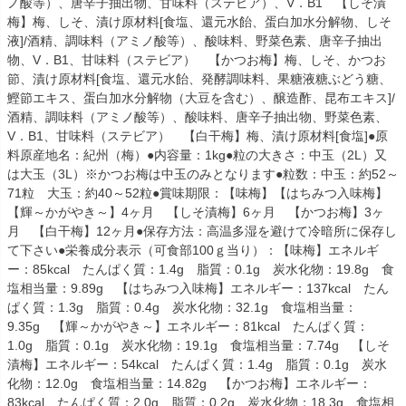
ノ酸等）、唐辛子抽出物、甘味料（ステビア）、V．B1 【しそ漬
梅】梅、しそ、漬け原材料[食塩、還元水飴、蛋白加水分解物、しそ
液]/酒精、調味料（アミノ酸等）、酸味料、野菜色素、唐辛子抽出
物、V．B1、甘味料（ステビア） 【かつお梅】梅、しそ、かつお
節、漬け原材料[食塩、還元水飴、発酵調味料、果糖液糖ぶどう糖、
鰹節エキス、蛋白加水分解物（大豆を含む）、醸造酢、昆布エキス]/
酒精、調味料（アミノ酸等）、酸味料、唐辛子抽出物、野菜色素、
V．B1、甘味料（ステビア） 【白干梅】梅、漬け原材料[食塩]●原
料原産地名：紀州（梅）●内容量：1kg●粒の大きさ：中玉（2L）又
は大玉（3L）※かつお梅は中玉のみとなります●粒数：中玉：約52～
71粒 大玉：約40～52粒●賞味期限：【味梅】【はちみつ入味梅】
【輝～かがやき～】4ヶ月 【しそ漬梅】6ヶ月 【かつお梅】3ヶ
月 【白干梅】12ヶ月●保存方法：高温多湿を避けて冷暗所に保存し
て下さい●栄養成分表示（可食部100ｇ当り）：【味梅】エネルギ
ー：85kcal たんぱく質：1.4g 脂質：0.1g 炭水化物：19.8g 食
塩相当量：9.89g 【はちみつ入味梅】エネルギー：137kcal たん
ぱく質：1.3g 脂質：0.4g 炭水化物：32.1g 食塩相当量：
9.35g 【輝～かがやき～】エネルギー：81kcal たんぱく質：
1.0g 脂質：0.1g 炭水化物：19.1g 食塩相当量：7.74g 【しそ
漬梅】エネルギー：54kcal たんぱく質：1.4g 脂質：0.1g 炭水
化物：12.0g 食塩相当量：14.82g 【かつお梅】エネルギー：
83kcal たんぱく質：2.0g 脂質：0.2g 炭水化物：18.3g 食塩相