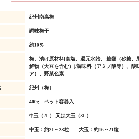
紀州南高梅
調味梅干
約10％
梅、漬け原材料[食塩、還元水飴、 糖類（砂糖
解物（大豆を含む）]/調味料（アミノ酸等）、酸
ア）、野菜色素
名
紀州（梅）
400g ペット容器入
玉（2L） 又は大玉（3L）
中
中玉：約21～28粒 大玉：約16～21粒