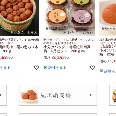
梅干し特選ギフト。お好みの梅
贈り物（ギフト）にも最適です。お好み
梅本来の酸
選び下さい。
の梅干しをお選び下さい。
っぱりとし
州南高梅 陽の恵み（木
小分けパック 特選紀州南高
にも最適で
小分けパ
700ｇ
梅 4品セット 200ｇ×4
梅 味梅 
,400
価格
¥
4,320
税込
税込
価格
¥
4,3
を見る
詳細を見る
詳細を