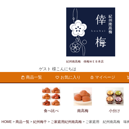
紀州南高梅 倖梅ＷＥＢ本店
ゲスト 様こんにちは
商品一覧
お気に入り
マイページ
食べ比べ
南高梅
小分け
HOME
商品一覧
紀州梅干
ご家庭用紀州南高梅
ご家庭用 紀州南高梅 味梅