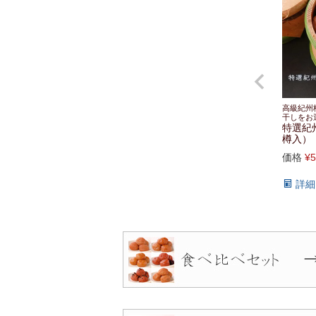
高級紀州
干しをお
特選紀
樽入） 
価格
¥
5
詳細