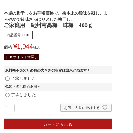
本場の梅干しをお手頃価格で。梅本来の酸味を残し、ま
ろやかで後味さっぱりとした梅干し。
ご家庭用 紀州南高梅 味梅 400ｇ
商品番号
1101
¥
1,944
価格
税込
[
18
ポイント進呈 ]
原料梅不足のため粒の大きさの指定は出来かねます
(
了承しました
必
包装・のし対応不可
須
)
(
了承しました
必
須
お気に入りに登録する
)
カートに入れる