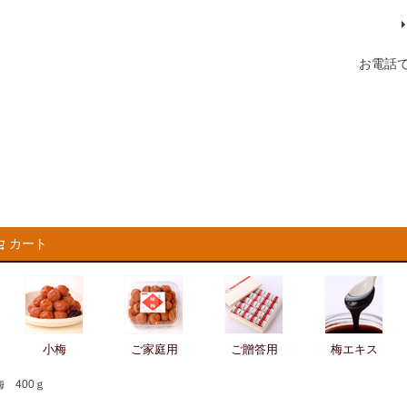
お電話
カート
検索
小梅
ご家庭用
ご贈答用
梅エキス
 400ｇ