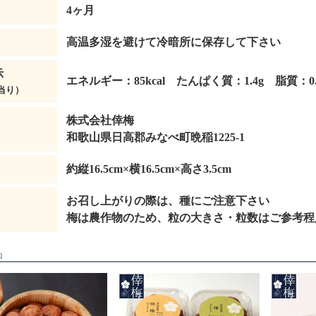
4ヶ月
高温多湿を避けて冷暗所に保存して下さい
示
エネルギー：85kcal たんぱく質：1.4g 脂質：0.
当り）
株式会社倖梅
和歌山県日高郡みなべ町晩稲1225-1
約縦16.5cm×横16.5cm×高さ3.5cm
お召し上がりの際は、種にご注意下さい
梅は農作物のため、粒の大きさ・粒数はご参考程
品