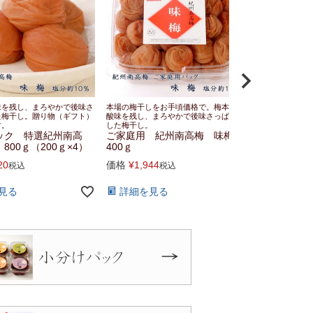
味を残し、まろやかで後味さ
本場の梅干しをお手頃価格で。梅本来の
本場の梅干しを
た梅干し。贈り物（ギフト）
酸味を残し、まろやかで後味さっぱりと
のほどよい甘み
す。
した梅干し。
酸味が絶妙。
ック 特選紀州南高
ご家庭用 紀州南高梅 味梅
ご家庭用 
800ｇ（200ｇ×4）
400ｇ
つ入味梅 4
20
価格
¥
1,944
価格
¥
1,944
税込
税込
見る
詳細を見る
詳細を見