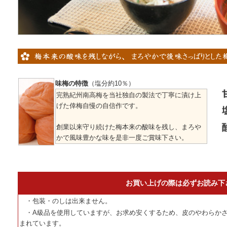
味梅の特徴
（塩分約10％）
完熟紀州南高梅を当社独自の製法で丁寧に漬け上
げた倖梅自慢の自信作です。
創業以来守り続けた梅本来の酸味を残し、まろや
かで風味豊かな味を是非一度ご賞味下さい。
お買い上げの際は必ずお読み下
・包装・のしは出来ません。
・A級品を使用していますが、お求め安くするため、皮のやわらかさ
まれています。