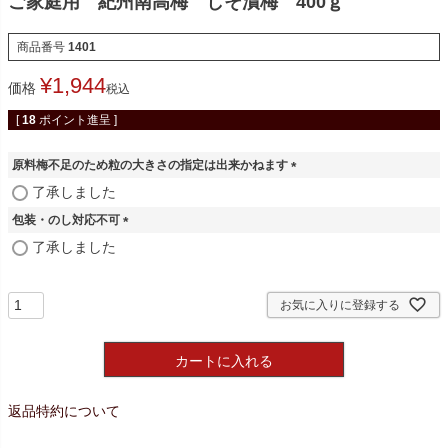
ご家庭用 紀州南高梅 しそ漬梅 400ｇ
商品番号
1401
¥
1,944
価格
税込
[
18
ポイント進呈 ]
原料梅不足のため粒の大きさの指定は出来かねます
(
了承しました
必
包装・のし対応不可
須
)
(
了承しました
必
須
)
お気に入りに登録する
カートに入れる
返品特約について