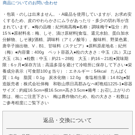
商品についてのお問い合わせ
・包装・のしは出来ません。・A級品を使用していますが、お求め安
くするため、皮のやわらかさにムラがあったり・多少の切れ等が含
まれています。●梅の品種：紀州南高梅●名称：調味梅干●塩分：約
15％●原材料名：梅、しそ、漬け原材料[食塩、還元水飴、蛋白加水
分解物、しそ液]/酒精、調味料（アミノ酸等）、酸味料、野菜色素、
唐辛子抽出物、V．B1、甘味料（ステビア）●原料原産地名：紀州
（梅）●内容量：400g ペット容器入●粒の大きさ：中玉（2L）又は
大玉（3L）●粒数：中玉：約21～28粒 大玉：約16～21粒●賞味期
限：6ヶ月●保存方法：高温多湿を避けて冷暗所に保存して下さい●栄
養成分表示（可食部100ｇ当り）：エネルギー：54kcal たんぱく
質：1.4g 脂質：0.1g 炭水化物：12.0g 食塩相当量：14.82g●製
造販売者：株式会社倖梅 和歌山県日高郡みなべ町晩稲1225-1●容器
サイズ：約縦16.5cm×横16.5cm×高さ3.5cm●備考：お召し上がりの
際は、種にご注意下さい 梅は農作物のため、粒の大きさ・粒数は
ご参考程度にご覧下さい
返品・交換について