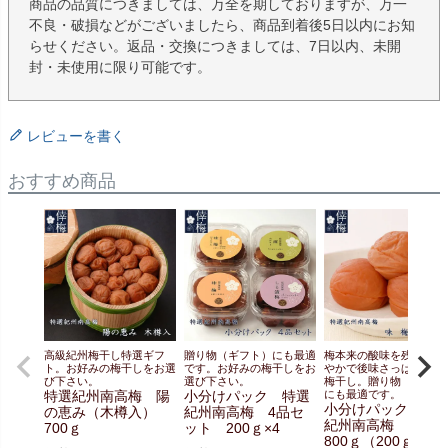
商品の品質につきましては、万全を期しておりますが、万一
不良・破損などがございましたら、商品到着後5日以内にお知
らせください。返品・交換につきましては、7日以内、未開
封・未使用に限り可能です。
レビューを書く
おすすめ商品
高級紀州梅干し特選ギフ
贈り物（ギフト）にも最適
梅本来の酸味を残し、ま
ト。お好みの梅干しをお選
です。お好みの梅干しをお
やかで後味さっぱりとし
び下さい。
選び下さい。
梅干し。贈り物（ギフト
特選紀州南高梅 陽
小分けパック 特選
にも最適です。
小分けパック 特
の恵み（木樽入）
紀州南高梅 4品セ
紀州南高梅 味
700ｇ
ット 200ｇ×4
800ｇ（200ｇ×4）