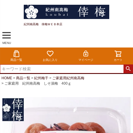
紀州南高梅 倖梅ＷＥＢ本店
MENU
商品一覧
お気に入り
マイページ
カート
HOME
商品一覧
紀州梅干
ご家庭用紀州南高梅
ご家庭用 紀州南高梅 しそ漬梅 400ｇ