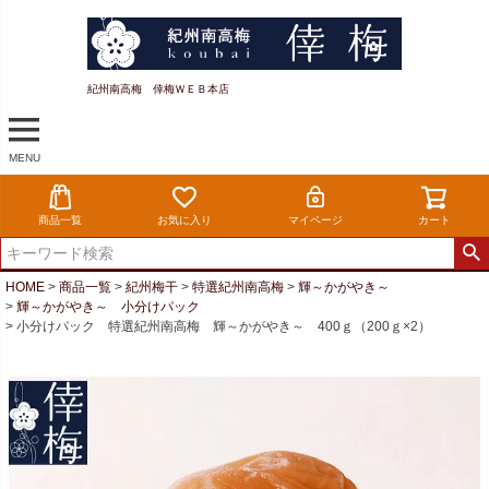
紀州南高梅 倖梅ＷＥＢ本店
MENU
商品一覧
お気に入り
マイページ
カート
HOME
商品一覧
紀州梅干
特選紀州南高梅
輝～かがやき～
輝～かがやき～ 小分けパック
小分けパック 特選紀州南高梅 輝～かがやき～ 400ｇ（200ｇ×2）