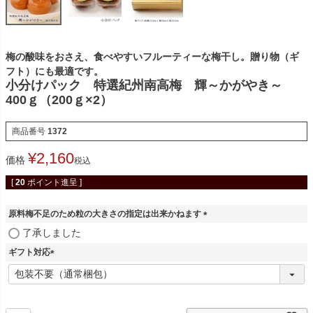
梅の酸味をおさえ、食べやすいフルーティーな梅干し。贈り物（ギ
フト）にも最適です。
小分けパック 特選紀州南高梅 輝～かがやき～
400ｇ（200ｇ×2）
商品番号
1372
¥
2,160
価格
税込
[
20
ポイント進呈 ]
原料梅不足のため粒の大きさの指定は出来かねます
(
了承しました
必
ギフト対応
須
)
(
必
須
)