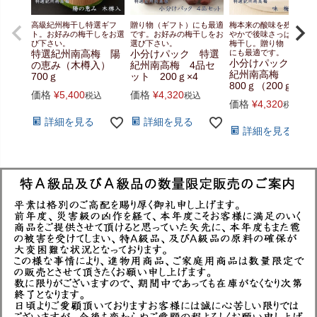
高級紀州梅干し特選ギフ
贈り物（ギフト）にも最適
梅本来の酸味を残し、ま
ト。お好みの梅干しをお選
です。お好みの梅干しをお
やかで後味さっぱりとし
び下さい。
選び下さい。
梅干し。贈り物（ギフト
特選紀州南高梅 陽
小分けパック 特選
にも最適です。
小分けパック 特
の恵み（木樽入）
紀州南高梅 4品セ
紀州南高梅 味
700ｇ
ット 200ｇ×4
800ｇ（200ｇ×4）
価格
¥
5,400
価格
¥
4,320
税込
税込
価格
¥
4,320
税込
詳細を見る
詳細を見る
詳細を見る