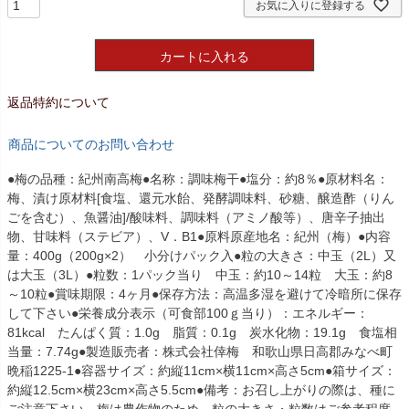
お気に入りに登録する
カートに入れる
返品特約について
商品についてのお問い合わせ
●梅の品種：紀州南高梅●名称：調味梅干●塩分：約8％●原材料名：
梅、漬け原材料[食塩、還元水飴、発酵調味料、砂糖、醸造酢（りん
ごを含む）、魚醤油]/酸味料、調味料（アミノ酸等）、唐辛子抽出
物、甘味料（ステビア）、V．B1●原料原産地名：紀州（梅）●内容
量：400g（200g×2） 小分けパック入●粒の大きさ：中玉（2L）又
は大玉（3L）●粒数：1パック当り 中玉：約10～14粒 大玉：約8
～10粒●賞味期限：4ヶ月●保存方法：高温多湿を避けて冷暗所に保存
して下さい●栄養成分表示（可食部100ｇ当り）：エネルギー：
81kcal たんぱく質：1.0g 脂質：0.1g 炭水化物：19.1g 食塩相
当量：7.74g●製造販売者：株式会社倖梅 和歌山県日高郡みなべ町
晩稲1225-1●容器サイズ：約縦11cm×横11cm×高さ5cm●箱サイズ：
約縦12.5cm×横23cm×高さ5.5cm●備考：お召し上がりの際は、種に