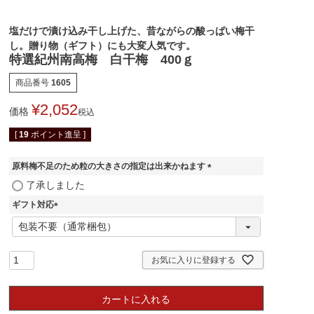
塩だけで漬け込み干し上げた、昔ながらの酸っぱい梅干
し。贈り物（ギフト）にも大変人気です。
特選紀州南高梅 白干梅 400ｇ
商品番号
1605
¥
2,052
価格
税込
[
19
ポイント進呈 ]
原料梅不足のため粒の大きさの指定は出来かねます
(
了承しました
必
ギフト対応
須
)
(
必
須
)
お気に入りに登録する
カートに入れる