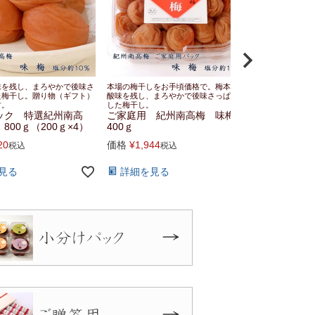
味を残し、まろやかで後味さ
本場の梅干しをお手頃価格で。梅本来の
本場の梅干しを
た梅干し。贈り物（ギフト）
酸味を残し、まろやかで後味さっぱりと
のほどよい甘み
す。
した梅干し。
酸味が絶妙。
ック 特選紀州南高
ご家庭用 紀州南高梅 味梅
ご家庭用 
800ｇ（200ｇ×4）
400ｇ
つ入味梅 4
20
価格
¥
1,944
価格
¥
1,944
税込
税込
見る
詳細を見る
詳細を見