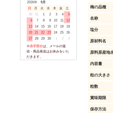
2026年
9月
梅の品種
日
月
火
水
木
金
土
30
31
1
2
3
4
5
名称
6
7
8
9
10
11
12
13
14
15
16
17
18
19
塩分
20
21
22
23
24
25
26
27
28
29
30
1
2
3
原材料名
※
赤字部分
は、メールの返
信・商品発送はお休みをいた
原料原産地
だきます。
内容量
粒の大きさ
粒数
賞味期限
保存方法