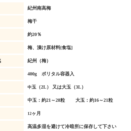
紀州南高梅
梅干
約20％
梅、漬け原材料[食塩]
名
紀州（梅）
400g ポリタル容器入
玉（2L） 又は大玉（3L）
中
中玉：約21～28粒 大玉：約16～21粒
ヶ月
12
高温多湿を避けて冷暗所に保存して下さい