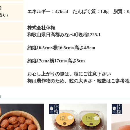
示
エネルギー：47kcal たんぱく質：1.0g 脂質：0.
当り）
株式会社倖梅
和歌山県日高郡みなべ町晩稲1225-1
約縦16.5cm×横16.5cm×高さ4.5cm
約縦17cm×横17cm×高さ5cm
お召し上がりの際は、種にご注意下さい
梅は農作物のため、粒の大きさ・粒数はご参考程
品