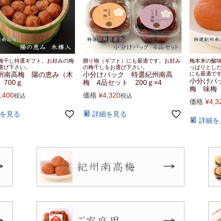
梅干し特選ギフト。お好みの梅
贈り物（ギフト）にも最適です。お好み
梅本来の酸
選び下さい。
の梅干しをお選び下さい。
っぱりとし
州南高梅 陽の恵み（木
小分けパック 特選紀州南高
にも最適で
小分けパ
700ｇ
梅 4品セット 200ｇ×4
梅 味梅 
,400
価格
¥
4,320
税込
税込
価格
¥
4,3
を見る
詳細を見る
詳細を