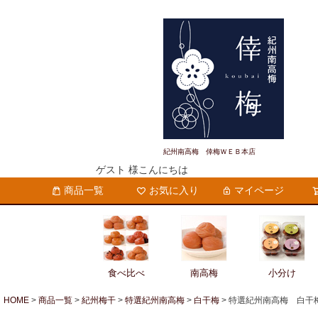
紀州南高梅 倖梅ＷＥＢ本店
ゲスト 様こんにちは
商品一覧
お気に入り
マイページ
食べ比べ
南高梅
小分け
HOME
商品一覧
紀州梅干
特選紀州南高梅
白干梅
特選紀州南高梅 白干梅