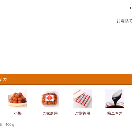
お電話
カート
検索
小梅
ご家庭用
ご贈答用
梅エキス
 400ｇ