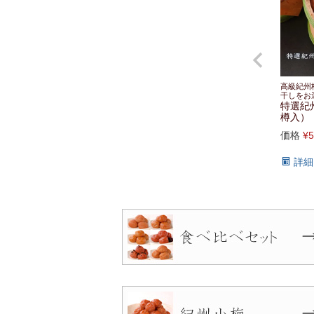
高級紀州
干しをお
特選紀
樽入） 
価格
¥
5
詳細