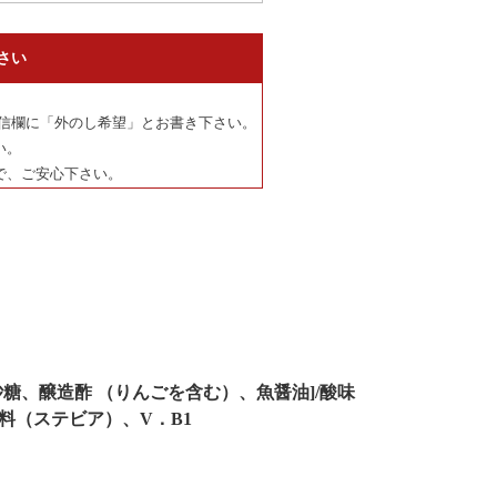
さい
信欄に「外のし希望」とお書き下さい。
い。
で、ご安心下さい。
糖、醸造酢 （りんごを含む）、魚醤油]/酸味
料（ステビア）、V．B1