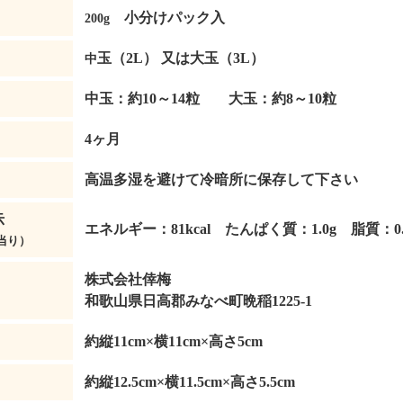
小分けパック入
200g
玉（2L） 又は大玉（3L）
中
中玉：約10～14粒 大玉：約8～10粒
4ヶ月
高温多湿を避けて冷暗所に保存して下さい
示
エネルギー：81kcal たんぱく質：1.0g 脂質：0.
当り）
株式会社倖梅
和歌山県日高郡みなべ町晩稲1225-1
約縦11cm×横11cm×高さ5cm
約縦12.5cm×横11.5cm×高さ5.5cm