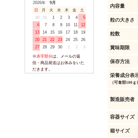
2026年
9月
内容量
日
月
火
水
木
金
土
30
31
1
2
3
4
5
粒の大きさ
6
7
8
9
10
11
12
13
14
15
16
17
18
19
粒数
20
21
22
23
24
25
26
27
28
29
30
1
2
3
賞味期限
※
赤字部分
は、メールの返
保存方法
信・商品発送はお休みをいた
だきます。
栄養成分表
（可食部100ｇ
製造販売者
容器サイズ
箱サイズ