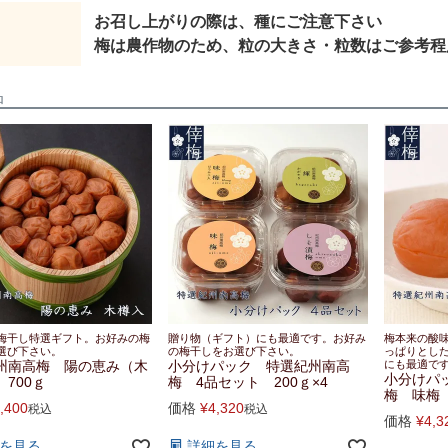
お召し上がりの際は、種にご注意下さい
梅は農作物のため、粒の大きさ・粒数はご参考程
品
梅干し特選ギフト。お好みの梅
贈り物（ギフト）にも最適です。お好み
梅本来の酸
選び下さい。
の梅干しをお選び下さい。
っぱりとし
州南高梅 陽の恵み（木
小分けパック 特選紀州南高
にも最適で
小分けパ
700ｇ
梅 4品セット 200ｇ×4
梅 味梅 
,400
価格
¥
4,320
税込
税込
価格
¥
4,3
を見る
詳細を見る