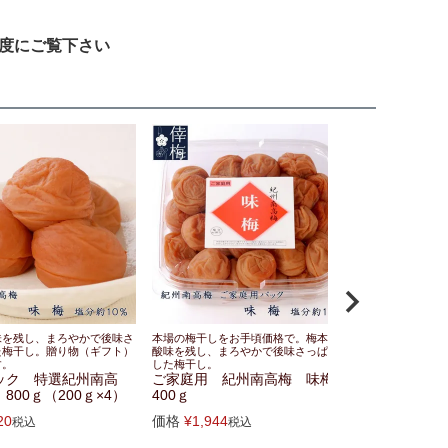
度にご覧下さい
味を残し、まろやかで後味さ
本場の梅干しをお手頃価格で。梅本来の
本場の梅干しを
た梅干し。贈り物（ギフト）
酸味を残し、まろやかで後味さっぱりと
のほどよい甘み
す。
した梅干し。
酸味が絶妙。
ック 特選紀州南高
ご家庭用 紀州南高梅 味梅
ご家庭用 
800ｇ（200ｇ×4）
400ｇ
つ入味梅 4
20
価格
¥
1,944
価格
¥
1,944
税込
税込