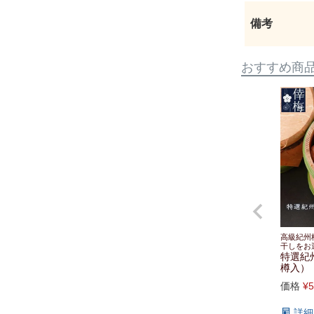
備考
おすすめ商
高級紀州
干しをお
特選紀
樽入） 
価格
¥
5
詳細