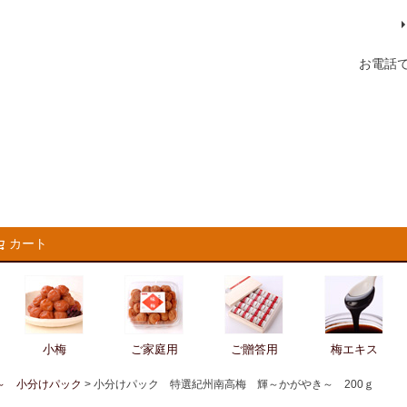
お電話
カート
検索
小梅
ご家庭用
ご贈答用
梅エキス
～ 小分けパック
小分けパック 特選紀州南高梅 輝～かがやき～ 200ｇ