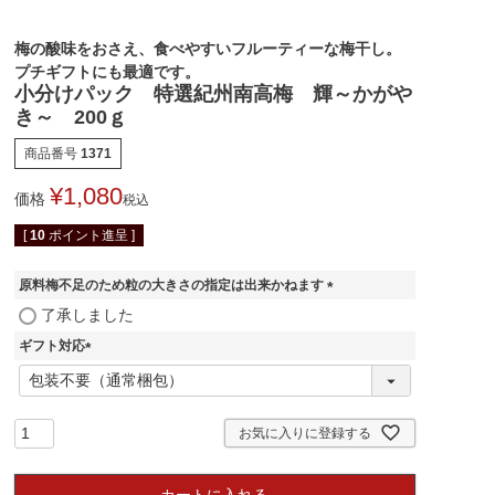
梅の酸味をおさえ、食べやすいフルーティーな梅干し。
プチギフトにも最適です。
小分けパック 特選紀州南高梅 輝～かがや
き～ 200ｇ
商品番号
1371
¥
1,080
価格
税込
[
10
ポイント進呈 ]
原料梅不足のため粒の大きさの指定は出来かねます
(
了承しました
必
ギフト対応
須
)
(
必
須
)
お気に入りに登録する