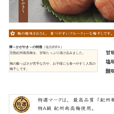
輝～かがやき～の特徴
（塩分約8％）
完熟紀州南高梅を、甘味たっぷり漬け込みました。
梅の酸っぱさが苦手な方や、お子様にも食べやすく人気の
梅干しです。