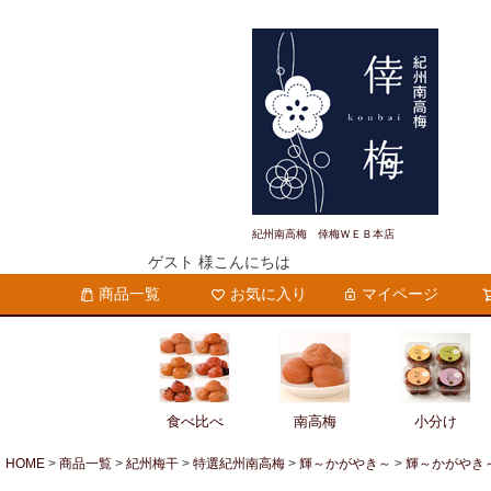
紀州南高梅 倖梅ＷＥＢ本店
ゲスト 様こんにちは
商品一覧
お気に入り
マイページ
食べ比べ
南高梅
小分け
HOME
商品一覧
紀州梅干
特選紀州南高梅
輝～かがやき～
輝～かがやき